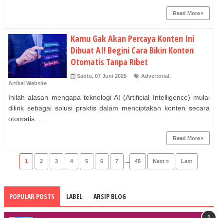
Read More
Kamu Gak Akan Percaya Konten Ini
Dibuat AI! Begini Cara Bikin Konten
Otomatis Tanpa Ribet
Sabtu, 07 Juni 2025
Advertorial
,
Artikel Website
Inilah alasan mengapa teknologi AI (Artificial Intelligence) mulai
dilirik sebagai solusi praktis dalam menciptakan konten secara
otomatis. ...
Read More
1
2
3
4
5
6
7
...
45
Next »
Last
POPULAR POSTS
LABEL
ARSIP BLOG