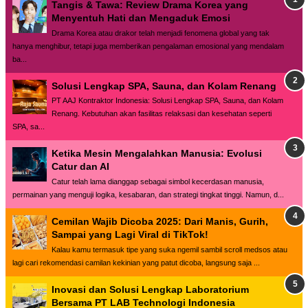
Tangis & Tawa: Review Drama Korea yang
Menyentuh Hati dan Mengaduk Emosi
Drama Korea atau drakor telah menjadi fenomena global yang tak
hanya menghibur, tetapi juga memberikan pengalaman emosional yang mendalam
ba...
Solusi Lengkap SPA, Sauna, dan Kolam Renang
PT AAJ Kontraktor Indonesia: Solusi Lengkap SPA, Sauna, dan Kolam
Renang. Kebutuhan akan fasilitas relaksasi dan kesehatan seperti
SPA, sa...
Ketika Mesin Mengalahkan Manusia: Evolusi
Catur dan AI
Catur telah lama dianggap sebagai simbol kecerdasan manusia,
permainan yang menguji logika, kesabaran, dan strategi tingkat tinggi. Namun, d...
Cemilan Wajib Dicoba 2025: Dari Manis, Gurih,
Sampai yang Lagi Viral di TikTok!
Kalau kamu termasuk tipe yang suka ngemil sambil scroll medsos atau
lagi cari rekomendasi camilan kekinian yang patut dicoba, langsung saja ...
Inovasi dan Solusi Lengkap Laboratorium
Bersama PT LAB Technologi Indonesia