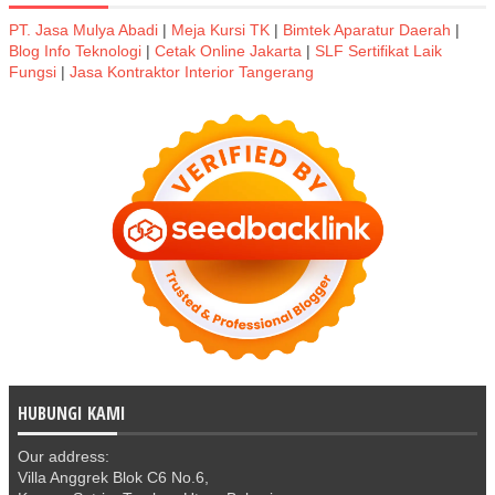
PT. Jasa Mulya Abadi
|
Meja Kursi TK
|
Bimtek Aparatur Daerah
|
Blog Info Teknologi
|
Cetak Online Jakarta
|
SLF Sertifikat Laik
Fungsi
|
Jasa Kontraktor Interior Tangerang
HUBUNGI KAMI
Our address:
Villa Anggrek Blok C6 No.6,