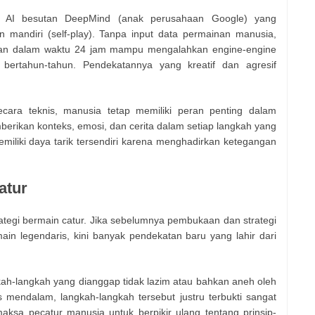
am AI besutan DeepMind (anak perusahaan Google) yang
mandiri (self-play). Tanpa input data permainan manusia,
 dan dalam waktu 24 jam mampu mengalahkan engine-engine
 bertahun-tahun. Pendekatannya yang kreatif dan agresif
cara teknis, manusia tetap memiliki peran penting dalam
erikan konteks, emosi, dan cerita dalam setiap langkah yang
iliki daya tarik tersendiri karena menghadirkan ketegangan
atur
tegi bermain catur. Jika sebelumnya pembukaan dan strategi
in legendaris, kini banyak pendekatan baru yang lahir dari
kah-langkah yang dianggap tidak lazim atau bahkan aneh oleh
 mendalam, langkah-langkah tersebut justru terbukti sangat
aksa pecatur manusia untuk berpikir ulang tentang prinsip-