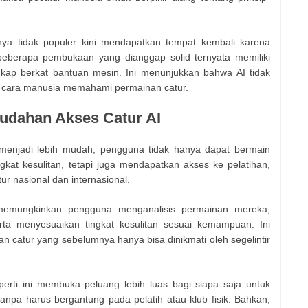
a tidak populer kini mendapatkan tempat kembali karena
, beberapa pembukaan yang dianggap solid ternyata memiliki
ap berkat bantuan mesin. Ini menunjukkan bahwa AI tidak
i cara manusia memahami permainan catur.
mudahan Akses Catur AI
 menjadi lebih mudah, pengguna tidak hanya dapat bermain
kat kesulitan, tetapi juga mendapatkan akses ke pelatihan,
ur nasional dan internasional.
a memungkinkan pengguna menganalisis permainan mereka,
rta menyesuaikan tingkat kesulitan sesuai kemampuan. Ini
n catur yang sebelumnya hanya bisa dinikmati oleh segelintir
eperti ini membuka peluang lebih luas bagi siapa saja untuk
npa harus bergantung pada pelatih atau klub fisik. Bahkan,