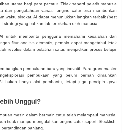
atihan utama bagi para pecatur. Tidak seperti pelatih manusia
tu dan pengetahuan variasi, engine catur bisa memberikan
lam waktu singkat. AI dapat menunjukkan langkah terbaik (best
tif strategi yang bahkan tak terpikirkan oleh manusia.
 AI untuk membantu pengguna memahami kesalahan dan
n fitur analisis otomatis, pemain dapat mengetahui letak
lah revolusi dalam pelatihan catur, menjadikan proses belajar
ngembangkan pembukaan baru yang inovatif. Para grandmaster
ngeksplorasi pembukaan yang belum pernah dimainkan
I bukan hanya alat pembantu, tetapi juga pencipta gaya
Lebih Unggul?
mpuan mesin dalam bermain catur telah melampaui manusia.
pun tidak mampu mengalahkan engine catur seperti Stockfish,
 pertandingan panjang.