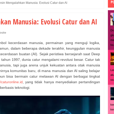
P
esin Mengalahkan Manusia: Evolusi Catur dan AI
kan Manusia: Evolusi Catur dan AI
Dr
bsite
gl
me
mbol kecerdasan manusia, permainan yang menguji logika,
ba.
. Namun, dalam beberapa dekade terakhir, keunggulan manusia
kecerdasan buatan (AI). Sejak peristiwa bersejarah saat Deep
ahun 1997, dunia catur mengalami revolusi besar. Catur tak
manusia, tapi juga arena unjuk kekuatan antara otak manusia
Le
rnya komunitas baru, di mana manusia dan AI saling belajar
ak
un bisa bermain catur melawan AI dengan berbagai tingkat
sa.
//caturonline.id
, yang tidak hanya menyediakan pertandingan
 berbasis teknologi.
ke
ke