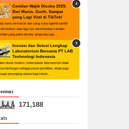
Cemilan Wajib Dicoba 2025:
Dari Manis, Gurih, Sampai
yang Lagi Viral di TikTok!
lau kamu termasuk tipe yang suka ngemil sambil
roll medsos atau lagi cari rekomendasi camilan
kinian yang patut dicoba, langsung saja ...
Inovasi dan Solusi Lengkap
Laboratorium Bersama PT LAB
Technologi Indonesia
lam dunia modern, keberadaan laboratorium tidak
nya berfungsi sebagai pusat penelitian, tetapi juga
bagai penunjang utama bagi indust...
eviews
171,188
tats