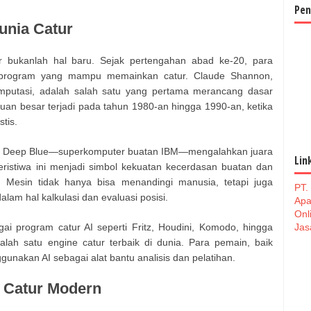
Pen
unia Catur
r bukanlah hal baru. Sejak pertengahan abad ke-20, para
n program yang mampu memainkan catur. Claude Shannon,
mputasi, adalah salah satu yang pertama merancang dasar
uan besar terjadi pada tahun 1980-an hingga 1990-an, ketika
tis.
aat Deep Blue—superkomputer buatan IBM—mengalahkan juara
Lin
Peristiwa ini menjadi simbol kekuatan kecerdasan buatan dan
. Mesin tidak hanya bisa menandingi manusia, tetapi juga
PT.
m hal kalkulasi dan evaluasi posisi.
Apa
Onl
ai program catur AI seperti Fritz, Houdini, Komodo, hingga
Jas
alah satu engine catur terbaik di dunia. Para pemain, baik
nakan AI sebagai alat bantu analisis dan pelatihan.
n Catur Modern