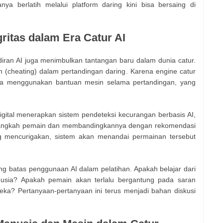
a berlatih melalui platform daring kini bisa bersaing di
gritas dalam Era Catur AI
an AI juga menimbulkan tantangan baru dalam dunia catur.
 (cheating) dalam pertandingan daring. Karena engine catur
a menggunakan bantuan mesin selama pertandingan, yang
igital menerapkan sistem pendeteksi kecurangan berbasis AI,
 langkah pemain dan membandingkannya dengan rekomendasi
g mencurigakan, sistem akan menandai permainan tersebut
tang batas penggunaan AI dalam pelatihan. Apakah belajar dari
nusia? Apakah pemain akan terlalu bergantung pada saran
reka? Pertanyaan-pertanyaan ini terus menjadi bahan diskusi