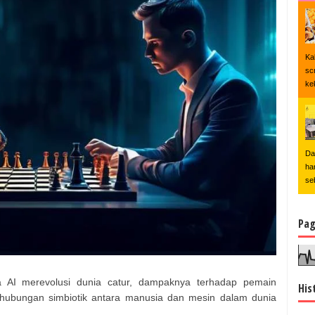
Ka
sc
ke
Da
ha
se
Pag
 AI merevolusi dunia catur, dampaknya terhadap pemain
His
 hubungan simbiotik antara manusia dan mesin dalam dunia