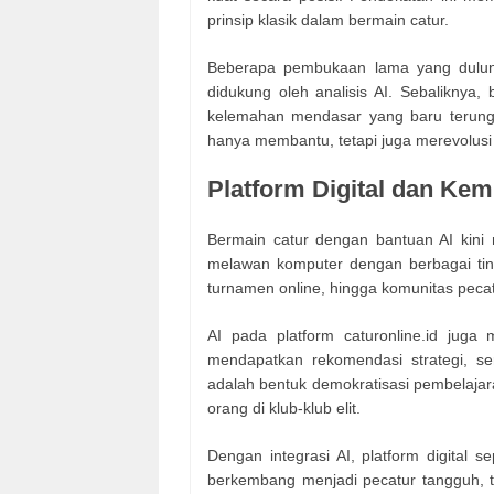
prinsip klasik dalam bermain catur.
Beberapa pembukaan lama yang duluny
didukung oleh analisis AI. Sebaliknya
kelemahan mendasar yang baru terungk
hanya membantu, tetapi juga merevolus
Platform Digital dan Ke
Bermain catur dengan bantuan AI kini
melawan komputer dengan berbagai ting
turnamen online, hingga komunitas pecat
AI pada platform caturonline.id jug
mendapatkan rekomendasi strategi, se
adalah bentuk demokratisasi pembelajara
orang di klub-klub elit.
Dengan integrasi AI, platform digital s
berkembang menjadi pecatur tangguh, ta