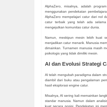
AlphaZero, misalnya, adalah progr
menggunakan pendekatan pembelajaran 
AlphaZero mempelajari catur dari nol
catur terbaik yang telah ada selama
mengejutkan komunitas catur dunia.
Namun, meskipun mesin lebih kuat se
menjadikan catur menarik. Manusia memb
dimainkan. Turnamen manusia masih mem
psikologis yang tidak dimiliki mesin.
AI dan Evolusi Strategi C
AI telah mengubah paradigma dalam stra
diambil dari buku atau pengalaman pema
hasil eksplorasi engine catur.
Misalnya, AI sering kali memainkan lang
standar manusia. Namun dalam analisis
kuat secara posisi. Pendekatan ini mem