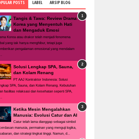
OPULAR POSTS
LABEL
ARSIP BLOG
Tangis & Tawa: Review Drama
Korea yang Menyentuh Hati
dan Mengaduk Emosi
ama Korea atau drakor telah menjadi fenomena
obal yang tak hanya menghibur, tetapi juga
mberikan pengalaman emosional yang mendalam
..
Solusi Lengkap SPA, Sauna,
dan Kolam Renang
PT AAJ Kontraktor Indonesia: Solusi
ngkap SPA, Sauna, dan Kolam Renang. Kebutuhan
an fasilitas relaksasi dan kesehatan seperti SPA,
..
Ketika Mesin Mengalahkan
Manusia: Evolusi Catur dan AI
Catur telah lama dianggap sebagai simbol
cerdasan manusia, permainan yang menguji logika,
sabaran, dan strategi tingkat tinggi. Namun, d...