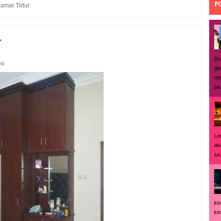
P
Kamar Tidur
r
Dr
si
gl
me
ba.
Le
ak
sa.
ke
ke