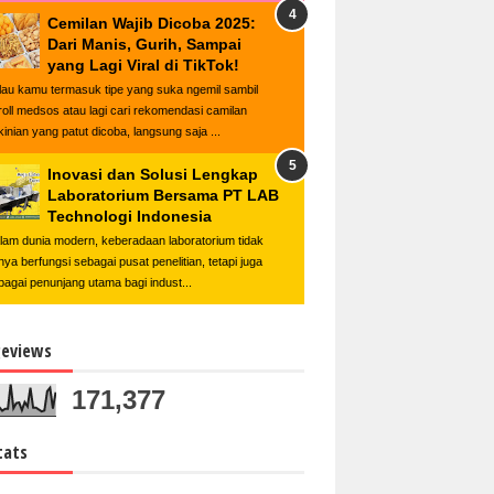
Cemilan Wajib Dicoba 2025:
Dari Manis, Gurih, Sampai
yang Lagi Viral di TikTok!
lau kamu termasuk tipe yang suka ngemil sambil
roll medsos atau lagi cari rekomendasi camilan
kinian yang patut dicoba, langsung saja ...
Inovasi dan Solusi Lengkap
Laboratorium Bersama PT LAB
Technologi Indonesia
lam dunia modern, keberadaan laboratorium tidak
nya berfungsi sebagai pusat penelitian, tetapi juga
bagai penunjang utama bagi indust...
eviews
171,377
tats