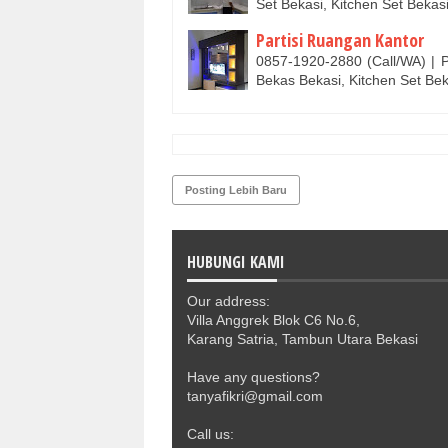
Set Bekasi, Kitchen Set Beka
Partisi Ruangan Kantor
0857-1920-2880 (Call/WA) | P
Bekas Bekasi, Kitchen Set Be
Posting Lebih Baru
HUBUNGI KAMI
Our address:
Villa Anggrek Blok C6 No.6,
Karang Satria, Tambun Utara Bekasi
Have any questions?
tanyafikri@gmail.com
Call us: