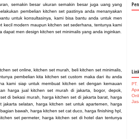
Pen
an, semakin besar ukuran semakin besar juga uang yang
elakukan pembelian kitchen set pastinya anda menanyakan
 bantu untuk konsultasinya, kami bisa bantu anda untuk men
set kecil modern maupun kitchen set sederhana, tentunya kami
sa dapat men design kitchen set minimalis yang anda inginkan.
hen set online, kitchen set murah, beli kitchen set minimalis,
Lin
entunya pembelian kita kitchen set custom maka dari itu anda
ana kami siap untuk membuat kitchen set dengan kemauan
PT.
Apa
n harga jual kitchen set murah di jakarta, bogor, depok,
Onl
set di bekasi murah, harga kitchen set di jakarta barat, harga
Jas
t jakarta selatan, harga kitchen set untuk apartemen, harga
bagian bawah, harga kitchen set cat duco, harga finishing hpl,
kitchen set permeter, harga kitchen set di hotel dan tentunya