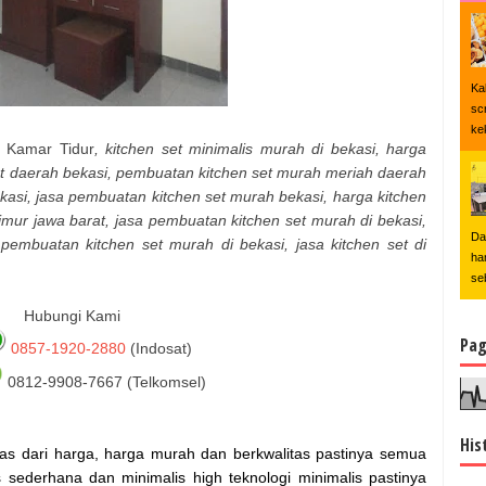
Ka
sc
ke
t Kamar Tidur
, kitchen set minimalis murah di bekasi, harga
 set daerah bekasi, pembuatan kitchen set murah meriah daerah
ekasi, jasa pembuatan kitchen set murah bekasi, harga kitchen
timur jawa barat, jasa pembuatan kitchen set murah di bekasi,
Da
 pembuatan kitchen set murah di bekasi, jasa kitchen set di
ha
se
Hubungi Kami
Pag
0857-1920-2880
(Indosat)
0812-9908-7667 (Telkomsel)
His
lepas dari harga, harga murah dan berkwalitas pastinya semua
 sederhana dan minimalis high teknologi minimalis pastinya