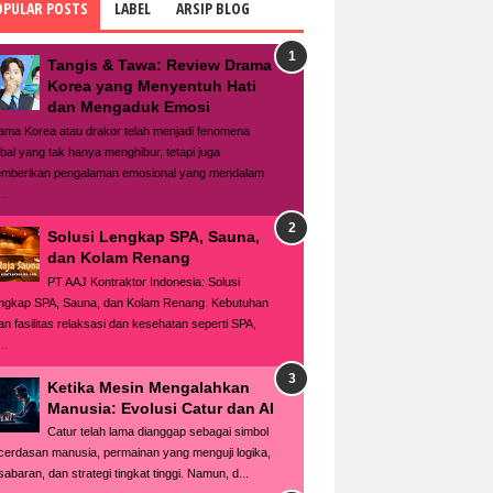
OPULAR POSTS
LABEL
ARSIP BLOG
Tangis & Tawa: Review Drama
Korea yang Menyentuh Hati
dan Mengaduk Emosi
ama Korea atau drakor telah menjadi fenomena
obal yang tak hanya menghibur, tetapi juga
mberikan pengalaman emosional yang mendalam
..
Solusi Lengkap SPA, Sauna,
dan Kolam Renang
PT AAJ Kontraktor Indonesia: Solusi
ngkap SPA, Sauna, dan Kolam Renang. Kebutuhan
an fasilitas relaksasi dan kesehatan seperti SPA,
..
Ketika Mesin Mengalahkan
Manusia: Evolusi Catur dan AI
Catur telah lama dianggap sebagai simbol
cerdasan manusia, permainan yang menguji logika,
sabaran, dan strategi tingkat tinggi. Namun, d...