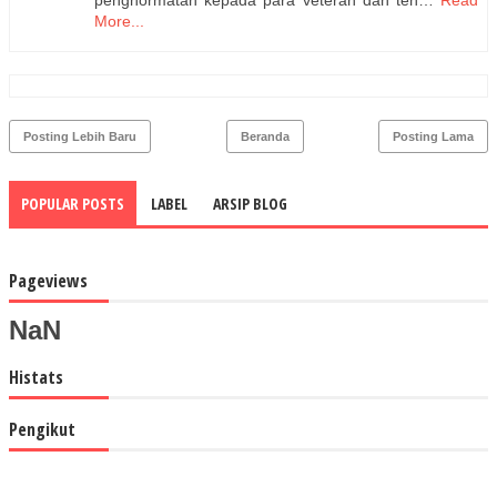
penghormatan kepada para veteran dan ten…
Read
More...
Posting Lebih Baru
Beranda
Posting Lama
POPULAR POSTS
LABEL
ARSIP BLOG
Pageviews
NaN
Histats
Pengikut