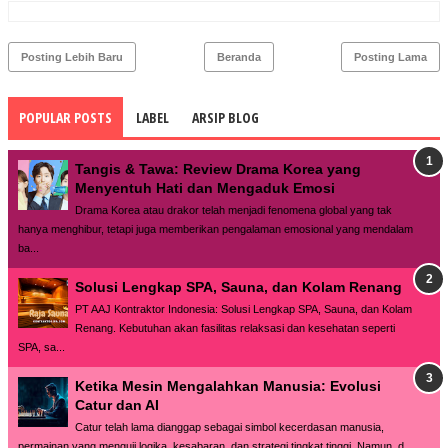
Posting Lebih Baru
Beranda
Posting Lama
POPULAR POSTS
LABEL
ARSIP BLOG
Tangis & Tawa: Review Drama Korea yang
Menyentuh Hati dan Mengaduk Emosi
Drama Korea atau drakor telah menjadi fenomena global yang tak
hanya menghibur, tetapi juga memberikan pengalaman emosional yang mendalam
ba...
Solusi Lengkap SPA, Sauna, dan Kolam Renang
PT AAJ Kontraktor Indonesia: Solusi Lengkap SPA, Sauna, dan Kolam
Renang. Kebutuhan akan fasilitas relaksasi dan kesehatan seperti
SPA, sa...
Ketika Mesin Mengalahkan Manusia: Evolusi
Catur dan AI
Catur telah lama dianggap sebagai simbol kecerdasan manusia,
permainan yang menguji logika, kesabaran, dan strategi tingkat tinggi. Namun, d...