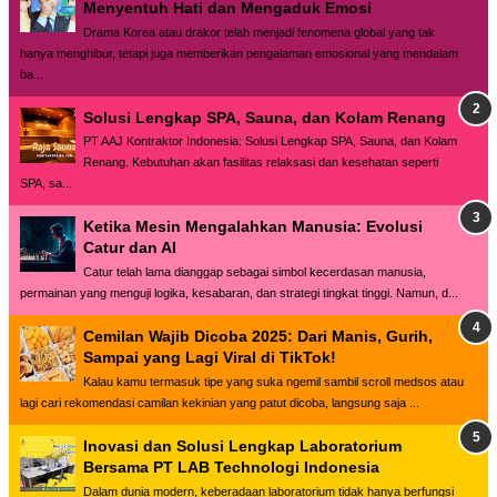
Menyentuh Hati dan Mengaduk Emosi
Drama Korea atau drakor telah menjadi fenomena global yang tak
hanya menghibur, tetapi juga memberikan pengalaman emosional yang mendalam
ba...
Solusi Lengkap SPA, Sauna, dan Kolam Renang
PT AAJ Kontraktor Indonesia: Solusi Lengkap SPA, Sauna, dan Kolam
Renang. Kebutuhan akan fasilitas relaksasi dan kesehatan seperti
SPA, sa...
Ketika Mesin Mengalahkan Manusia: Evolusi
Catur dan AI
Catur telah lama dianggap sebagai simbol kecerdasan manusia,
permainan yang menguji logika, kesabaran, dan strategi tingkat tinggi. Namun, d...
Cemilan Wajib Dicoba 2025: Dari Manis, Gurih,
Sampai yang Lagi Viral di TikTok!
Kalau kamu termasuk tipe yang suka ngemil sambil scroll medsos atau
lagi cari rekomendasi camilan kekinian yang patut dicoba, langsung saja ...
Inovasi dan Solusi Lengkap Laboratorium
Bersama PT LAB Technologi Indonesia
Dalam dunia modern, keberadaan laboratorium tidak hanya berfungsi