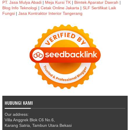
PT. Jasa Mulya Abadi
|
Meja Kursi TK
|
Bimtek Aparatur Daerah
|
Blog Info Teknologi
|
Cetak Online Jakarta
|
SLF Sertifikat Laik
Fungsi
|
Jasa Kontraktor Interior Tangerang
HUBUNGI KAMI
Our address:
Villa Anggrek Blok C6 No.6,
Karang Satria, Tambun Utara Bekasi