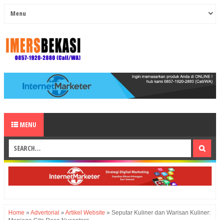
MENU
Home
»
Advertorial
»
Artikel Website
»
Seputar Kuliner dan Warisan Kuliner: