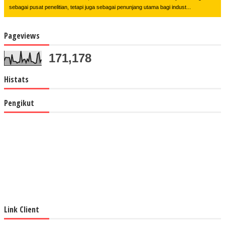
sebagai pusat penelitian, tetapi juga sebagai penunjang utama bagi indust...
Pageviews
171,178
Histats
Pengikut
Link Client