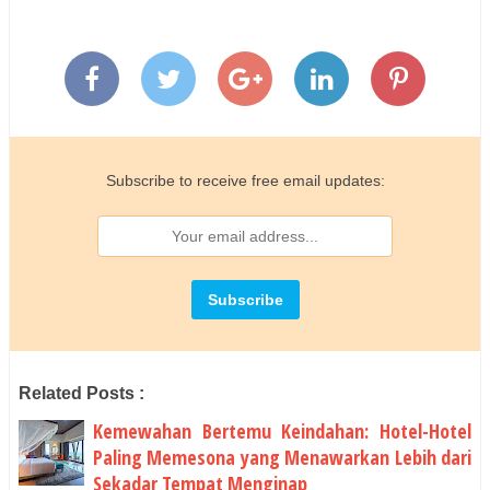
Subscribe to receive free email updates:
Related Posts :
Kemewahan Bertemu Keindahan: Hotel-Hotel
Paling Memesona yang Menawarkan Lebih dari
Sekadar Tempat Menginap