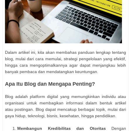
Dalam artikel ini, kita akan membahas panduan lengkap tentang
blog, mulai dari cara memulai, strategi pengelolaan yang efektif,
hingga cara mengoptimalkannya agar dapat menjangkau lebih
banyak pembaca dan mendatangkan keuntungan.
Apa Itu Blog dan Mengapa Penting?
Blog adalah platform digital yang memungkinkan individu atau
organisasi untuk membagikan informasi dalam bentuk artikel
atau postingan. Blog dapat mencakup berbagai topik, mulai dari
gaya hidup, teknologi, bisnis, kesehatan, hingga pendidikan.
Membangun Kredibilitas dan Otoritas
Dengan