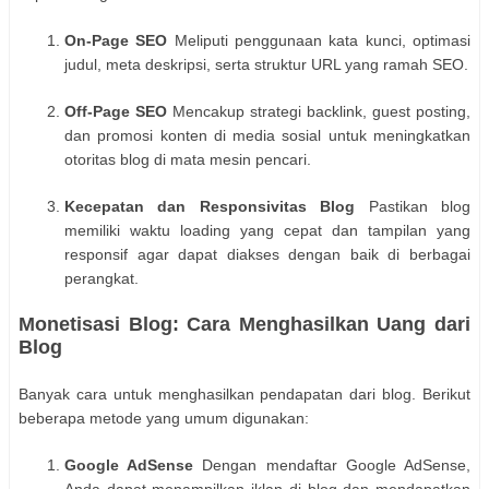
On-Page SEO
Meliputi penggunaan kata kunci, optimasi
judul, meta deskripsi, serta struktur URL yang ramah SEO.
Off-Page SEO
Mencakup strategi backlink, guest posting,
dan promosi konten di media sosial untuk meningkatkan
otoritas blog di mata mesin pencari.
Kecepatan dan Responsivitas Blog
Pastikan blog
memiliki waktu loading yang cepat dan tampilan yang
responsif agar dapat diakses dengan baik di berbagai
perangkat.
Monetisasi Blog: Cara Menghasilkan Uang dari
Blog
Banyak cara untuk menghasilkan pendapatan dari blog. Berikut
beberapa metode yang umum digunakan:
Google AdSense
Dengan mendaftar Google AdSense,
Anda dapat menampilkan iklan di blog dan mendapatkan