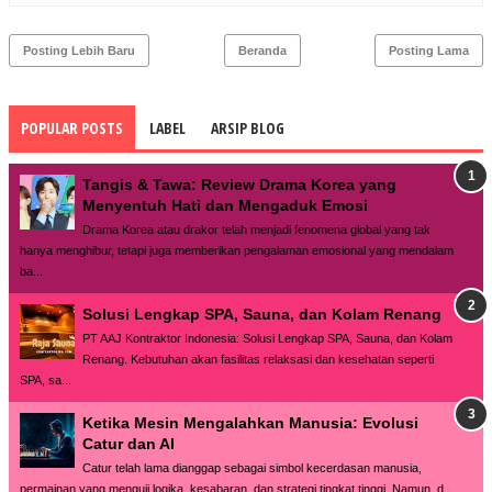
Posting Lebih Baru
Beranda
Posting Lama
POPULAR POSTS
LABEL
ARSIP BLOG
Tangis & Tawa: Review Drama Korea yang
Menyentuh Hati dan Mengaduk Emosi
Drama Korea atau drakor telah menjadi fenomena global yang tak
hanya menghibur, tetapi juga memberikan pengalaman emosional yang mendalam
ba...
Solusi Lengkap SPA, Sauna, dan Kolam Renang
PT AAJ Kontraktor Indonesia: Solusi Lengkap SPA, Sauna, dan Kolam
Renang. Kebutuhan akan fasilitas relaksasi dan kesehatan seperti
SPA, sa...
Ketika Mesin Mengalahkan Manusia: Evolusi
Catur dan AI
Catur telah lama dianggap sebagai simbol kecerdasan manusia,
permainan yang menguji logika, kesabaran, dan strategi tingkat tinggi. Namun, d...