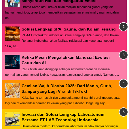
Menyentuh Hati dan Mengaduk Emosi
Drama Korea atau drakor telah menjadi fenomena global yang tak
hanya menghibur, tetapi juga memberikan pengalaman emosional yang mendalam
ba...
Solusi Lengkap SPA, Sauna, dan Kolam Renang
PT AAJ Kontraktor Indonesia: Solusi Lengkap SPA, Sauna, dan Kolam
Renang. Kebutuhan akan fasilitas relaksasi dan kesehatan seperti
SPA, sa...
Ketika Mesin Mengalahkan Manusia: Evolusi
Catur dan AI
Catur telah lama dianggap sebagai simbol kecerdasan manusia,
permainan yang menguji logika, kesabaran, dan strategi tingkat tinggi. Namun, d...
Cemilan Wajib Dicoba 2025: Dari Manis, Gurih,
Sampai yang Lagi Viral di TikTok!
Kalau kamu termasuk tipe yang suka ngemil sambil scroll medsos atau
lagi cari rekomendasi camilan kekinian yang patut dicoba, langsung saja ...
Inovasi dan Solusi Lengkap Laboratorium
Bersama PT LAB Technologi Indonesia
Dalam dunia modern, keberadaan laboratorium tidak hanya berfungsi