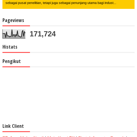
sebagai pusat penelitian, tetapi juga sebagai penunjang utama bagi indust...
Pageviews
171,724
Histats
Pengikut
Link Client