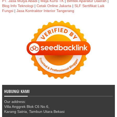
PT. Jasa Mulya Abadi
|
Meja Kursi TK
|
Bimtek Aparatur Daerah
|
Blog Info Teknologi
|
Cetak Online Jakarta
|
SLF Sertifikat Laik
Fungsi
|
Jasa Kontraktor Interior Tangerang
HUBUNGI KAMI
Our address:
Villa Anggrek Blok C6 No.6,
Karang Satria, Tambun Utara Bekasi