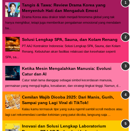
Tangis & Tawa: Review Drama Korea yang
Menyentuh Hati dan Mengaduk Emosi
Drama Korea atau drakor telah menjadi fenomena global yang tak
hanya menghibur, tetapi juga memberikan pengalaman emosional yang mendalam
ba...
Solusi Lengkap SPA, Sauna, dan Kolam Renang
PT AAJ Kontraktor Indonesia: Solusi Lengkap SPA, Sauna, dan Kolam
Renang. Kebutuhan akan fasilitas relaksasi dan kesehatan seperti
SPA, sa...
Ketika Mesin Mengalahkan Manusia: Evolusi
Catur dan AI
Catur telah lama dianggap sebagai simbol kecerdasan manusia,
permainan yang menguji logika, kesabaran, dan strategi tingkat tinggi. Namun, d...
Cemilan Wajib Dicoba 2025: Dari Manis, Gurih,
Sampai yang Lagi Viral di TikTok!
Kalau kamu termasuk tipe yang suka ngemil sambil scroll medsos atau
lagi cari rekomendasi camilan kekinian yang patut dicoba, langsung saja ...
Inovasi dan Solusi Lengkap Laboratorium