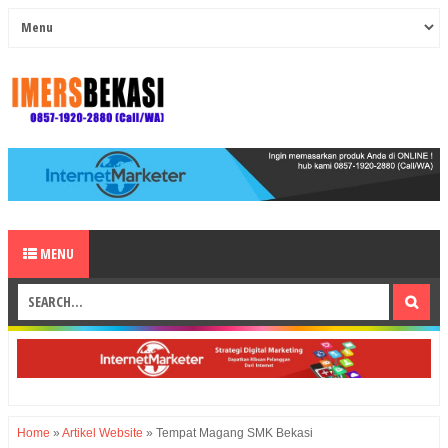
MENU
Home
»
Artikel Website
»
Tempat Magang SMK Bekasi