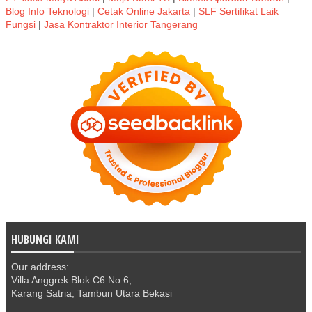
Blog Info Teknologi
|
Cetak Online Jakarta
|
SLF Sertifikat Laik
Fungsi
|
Jasa Kontraktor Interior Tangerang
HUBUNGI KAMI
Our address:
Villa Anggrek Blok C6 No.6,
Karang Satria, Tambun Utara Bekasi