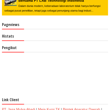
Bersama PT LAB Technologi Indonesia
Dalam dunia modern, keberadaan laboratorium tidak hanya berfungsi
sebagai pusat penelitian, tetapi juga sebagai penunjang utama bagi indust...
Pageviews
Histats
Pengikut
Link Client
PT. Jasa Mulya Abadi
|
Meja Kursi TK
|
Bimtek Aparatur Daerah
|