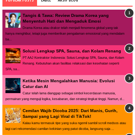
Tangis & Tawa: Review Drama Korea yang
Menyentuh Hati dan Mengaduk Emosi
Drama Korea atau drakor telah menjadi fenomena global yang tak
hanya menghibur, tetapi juga memberikan pengalaman emosional yang mendalam
ba...
Solusi Lengkap SPA, Sauna, dan Kolam Renang
PT AAJ Kontraktor Indonesia: Solusi Lengkap SPA, Sauna, dan Kolam
Renang. Kebutuhan akan fasilitas relaksasi dan kesehatan seperti
SPA, sa...
Ketika Mesin Mengalahkan Manusia: Evolusi
Catur dan AI
Catur telah lama dianggap sebagai simbol kecerdasan manusia,
permainan yang menguji logika, kesabaran, dan strategi tingkat tinggi. Namun, d...
Cemilan Wajib Dicoba 2025: Dari Manis, Gurih,
Sampai yang Lagi Viral di TikTok!
Kalau kamu termasuk tipe yang suka ngemil sambil scroll medsos atau
lagi cari rekomendasi camilan kekinian yang patut dicoba, langsung saja ...