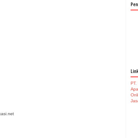
Pen
Lin
PT.
Apa
Onl
Jas
asi.net