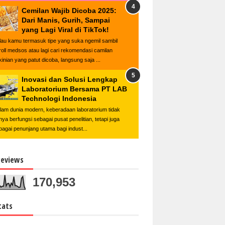
Cemilan Wajib Dicoba 2025:
Dari Manis, Gurih, Sampai
yang Lagi Viral di TikTok!
lau kamu termasuk tipe yang suka ngemil sambil
roll medsos atau lagi cari rekomendasi camilan
kinian yang patut dicoba, langsung saja ...
Inovasi dan Solusi Lengkap
Laboratorium Bersama PT LAB
Technologi Indonesia
lam dunia modern, keberadaan laboratorium tidak
nya berfungsi sebagai pusat penelitian, tetapi juga
bagai penunjang utama bagi indust...
eviews
170,953
tats