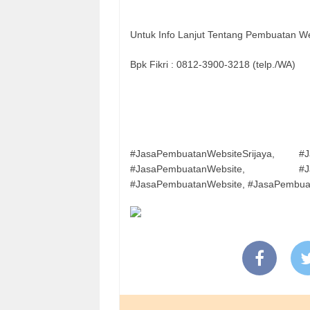
Untuk Info Lanjut Tentang Pembuatan We
Bpk Fikri : 0812-3900-3218 (telp./WA)
#JasaPembuatanWebsiteSrijaya, #J
#JasaPembuatanWebsite, #Jas
#JasaPembuatanWebsite, #JasaPembua