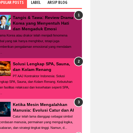
OPULAR POSTS
LABEL
ARSIP BLOG
Tangis & Tawa: Review Drama
Korea yang Menyentuh Hati
dan Mengaduk Emosi
ama Korea atau drakor telah menjadi fenomena
obal yang tak hanya menghibur, tetapi juga
mberikan pengalaman emosional yang mendalam
..
Solusi Lengkap SPA, Sauna,
dan Kolam Renang
PT AAJ Kontraktor Indonesia: Solusi
ngkap SPA, Sauna, dan Kolam Renang. Kebutuhan
an fasilitas relaksasi dan kesehatan seperti SPA,
..
Ketika Mesin Mengalahkan
Manusia: Evolusi Catur dan AI
Catur telah lama dianggap sebagai simbol
cerdasan manusia, permainan yang menguji logika,
sabaran, dan strategi tingkat tinggi. Namun, d...