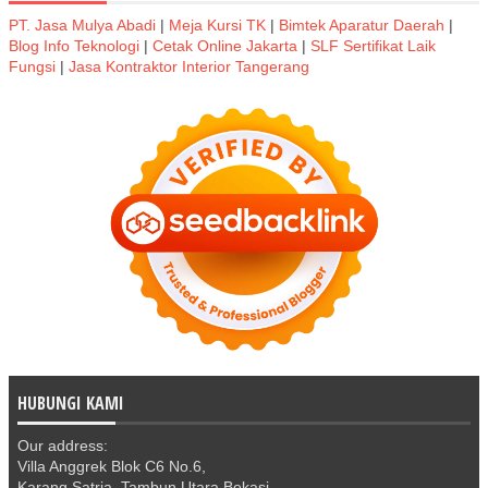
PT. Jasa Mulya Abadi
|
Meja Kursi TK
|
Bimtek Aparatur Daerah
|
Blog Info Teknologi
|
Cetak Online Jakarta
|
SLF Sertifikat Laik
Fungsi
|
Jasa Kontraktor Interior Tangerang
HUBUNGI KAMI
Our address:
Villa Anggrek Blok C6 No.6,
Karang Satria, Tambun Utara Bekasi