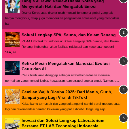
Tangis & Tawa: Review Drama Korea yang
Menyentuh Hati dan Mengaduk Emosi
Drama Korea atau drakor telah menjadi fenomena global yang tak
hanya menghibur, tetapi juga memberikan pengalaman emosional yang mendalam
ba...
Solusi Lengkap SPA, Sauna, dan Kolam Renang
PT AAJ Kontraktor Indonesia: Solusi Lengkap SPA, Sauna, dan Kolam
Renang. Kebutuhan akan fasilitas relaksasi dan kesehatan seperti
SPA, sa...
Ketika Mesin Mengalahkan Manusia: Evolusi
Catur dan AI
Catur telah lama dianggap sebagai simbol kecerdasan manusia,
permainan yang menguji logika, kesabaran, dan strategi tingkat tinggi. Namun, d...
Cemilan Wajib Dicoba 2025: Dari Manis, Gurih,
Sampai yang Lagi Viral di TikTok!
Kalau kamu termasuk tipe yang suka ngemil sambil scroll medsos atau
lagi cari rekomendasi camilan kekinian yang patut dicoba, langsung saja ...
Inovasi dan Solusi Lengkap Laboratorium
Bersama PT LAB Technologi Indonesia